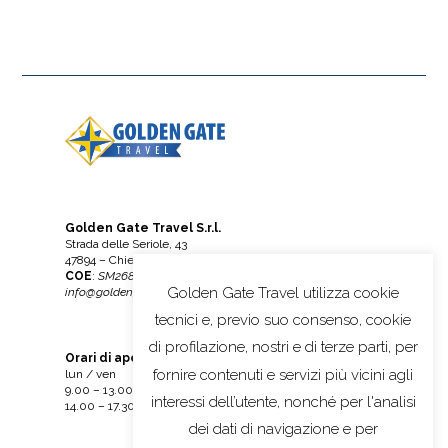
Golden Gate Travel S.r.l.
Strada delle Seriole, 43
47894 – Chiesanuova (RSM)
COE
:
SM26895 –
Tel:
0549 911640
Golden Gate Travel utilizza cookie
info@goldengatetravel.sm
tecnici e, previo suo consenso, cookie
di profilazione, nostri e di terze parti, per
Orari di apertura
fornire contenuti e servizi più vicini agli
lun / ven
9.00 – 13.00
interessi dell’utente, nonché per l'analisi
14.00 – 17.30
dei dati di navigazione e per